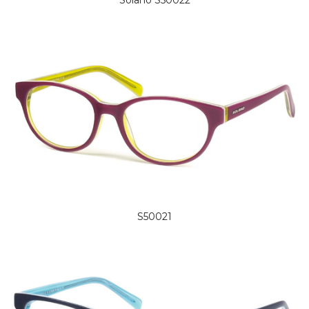
S50021