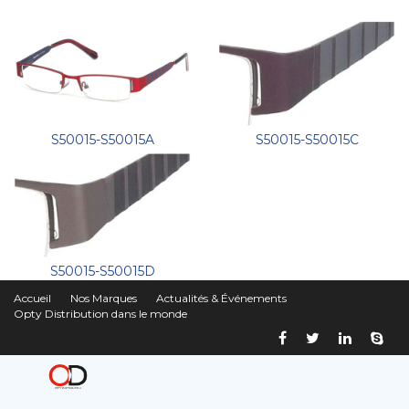
S50015-S50015A
S50015-S50015C
S50015-S50015D
Accueil
Nos Marques
Actualités & Événements
Opty Distribution dans le monde