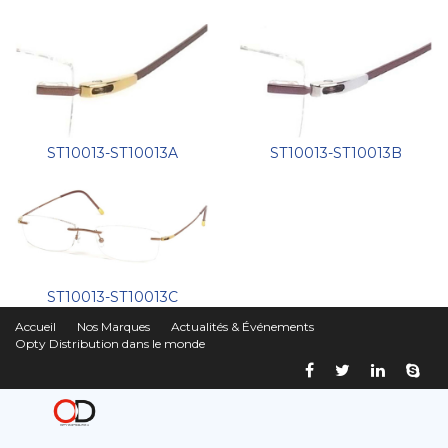
ST10013-ST10013A
ST10013-ST10013B
ST10013-ST10013C
Accueil
Nos Marques
Actualités & Événements
Opty Distribution dans le monde