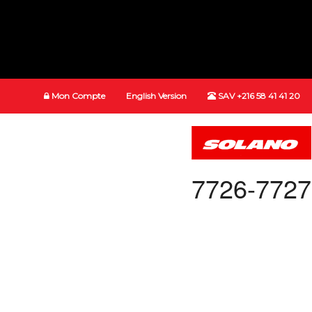
Mon Compte
English Version
SAV +216 58 41 41 20
7726-7727