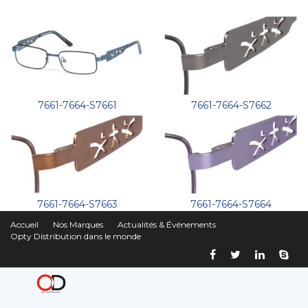
7661-7664-S7661
7661-7664-S7662
7661-7664-S7663
7661-7664-S7664
Accueil
Nos Marques
Actualités & Événements
Opty Distribution dans le monde