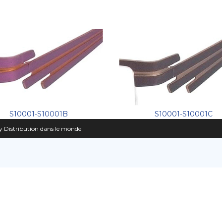
S10001-S10001C
S10001-S10001B
 Distribution dans le monde