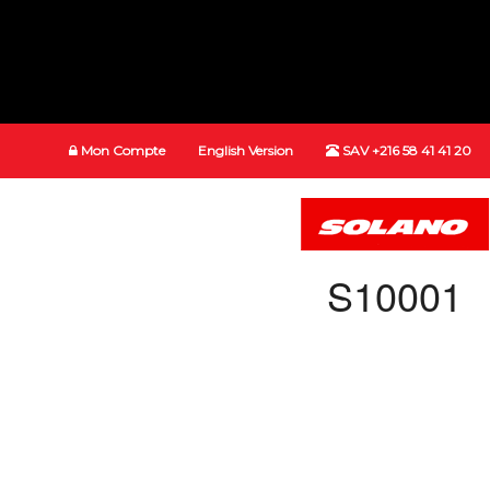
Mon Compte
English Version
SAV +216 58 41 41 20
S10001