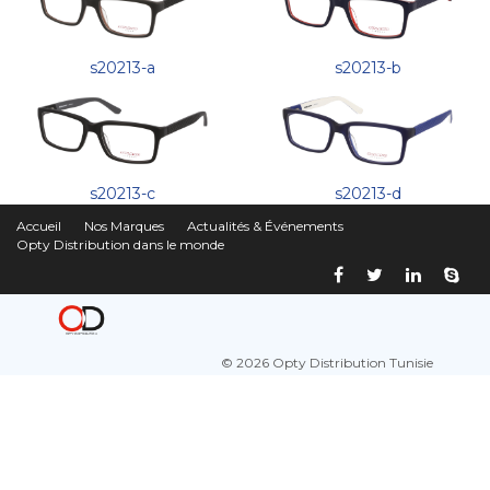
s20213-a
s20213-b
s20213-c
s20213-d
Accueil
Nos Marques
Actualités & Événements
Opty Distribution dans le monde
© 2026 Opty Distribution Tunisie