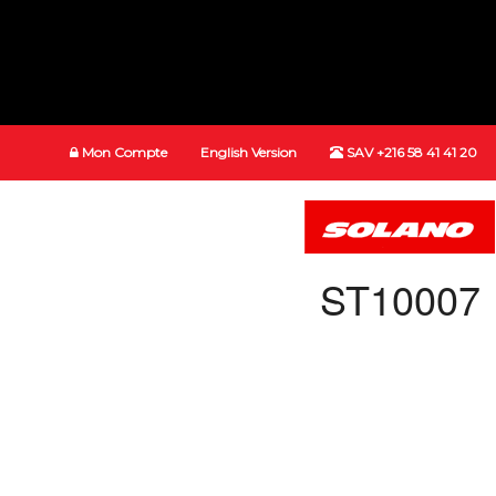
Mon Compte
English Version
SAV +216 58 41 41 20
ST10007