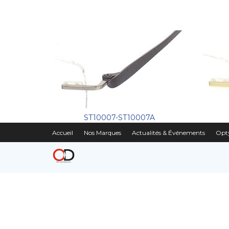
ST10007-ST10007A
Accueil
Nos Marques
Actualités & Événements
Opty