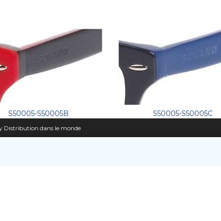
S50005-S50005B
S50005-S50005C
 Distribution dans le monde