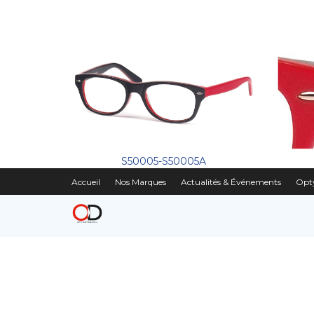
S50005-S50005A
Accueil
Nos Marques
Actualités & Événements
Opty