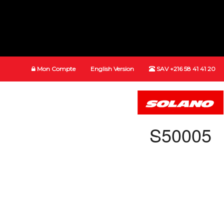
Mon Compte
English Version
SAV +216 58 41 41 20
S50005