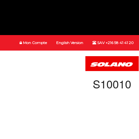
Mon Compte
English Version
SAV +216 58 41 41 20
S10010