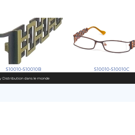
S10010-S10010B
S10010-S10010C
 Distribution dans le monde