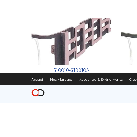
S10010-S10010A
Accueil
Nos Marques
Actualités & Événements
Opty