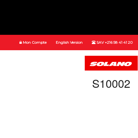
Mon Compte
English Version
SAV +216 58 41 41 20
S10002