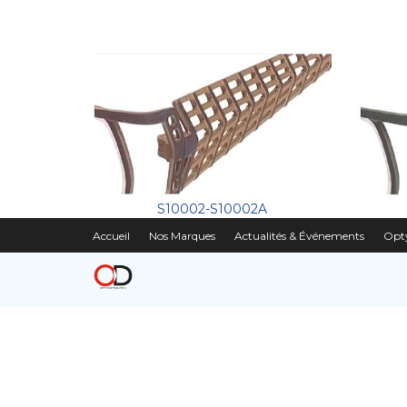
S10002-S10002A
Accueil
Nos Marques
Actualités & Événements
Opty