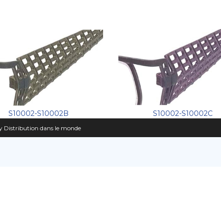
S10002-S10002B
S10002-S10002C
 Distribution dans le monde