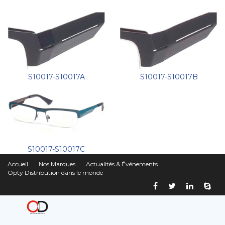
S10017-S10017A
S10017-S10017B
S10017-S10017C
Accueil
Nos Marques
Actualités & Événements
Opty Distribution dans le monde