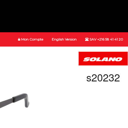
Mon Compte
English Version
SAV +216 58 41 41 20
s20232