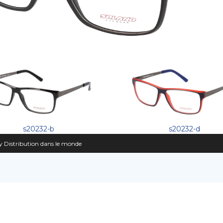
s20232-b
s20232-d
 Distribution dans le monde