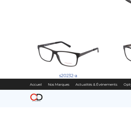
s20232-a
Accueil
Nos Marques
Actualités & Événements
Opty