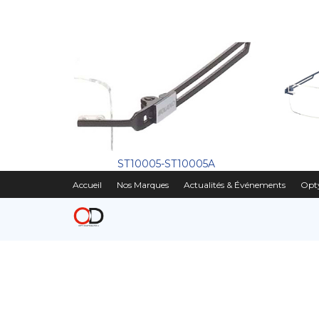
ST10005-ST10005A
Accueil
Nos Marques
Actualités & Événements
Opty