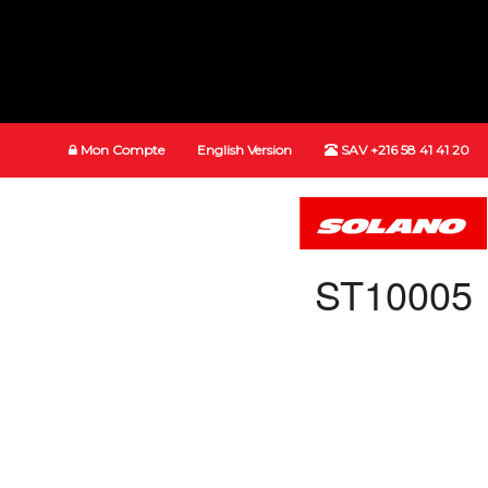
Mon Compte
English Version
SAV +216 58 41 41 20
ST10005