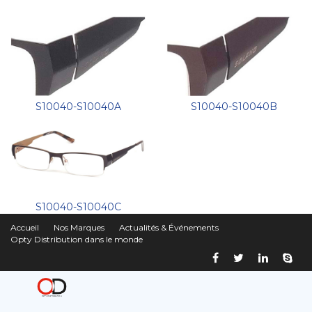
S10040-S10040A
S10040-S10040B
S10040-S10040C
Accueil
Nos Marques
Actualités & Événements
Opty Distribution dans le monde