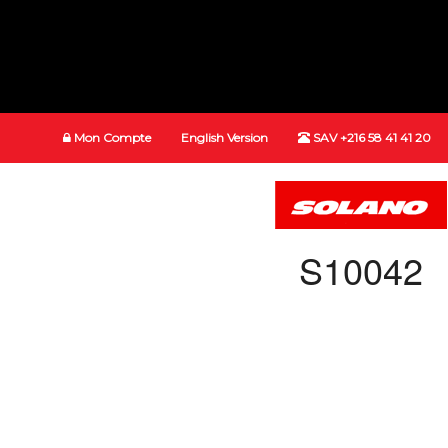
Mon Compte
English Version
SAV +216 58 41 41 20
S10042