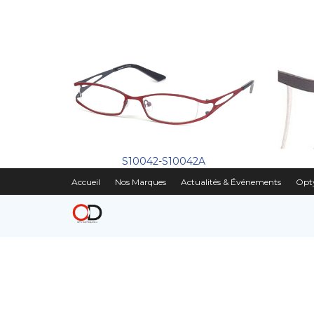
S10042-S10042A
Accueil
Nos Marques
Actualités & Événements
Opty