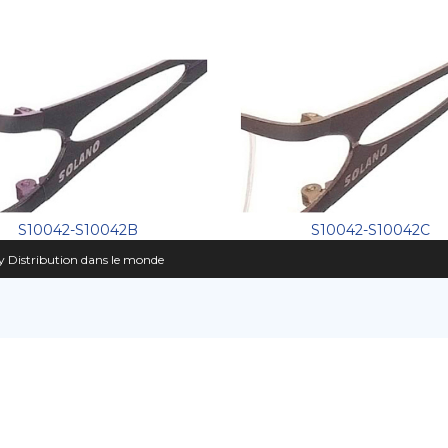
S10042-S10042B
S10042-S10042C
 Distribution dans le monde