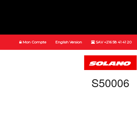
Mon Compte
English Version
SAV +216 58 41 41 20
S50006