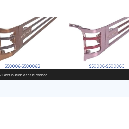
S50006-S50006B
S50006-S50006C
 Distribution dans le monde