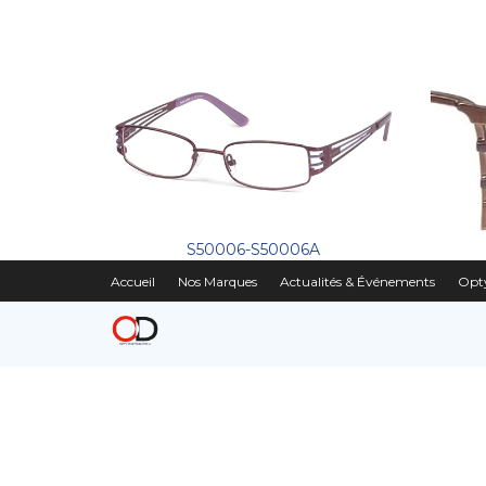
S50006-S50006A
Accueil
Nos Marques
Actualités & Événements
Opty