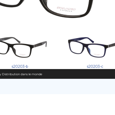
s20203-b
s20203-c
 Distribution dans le monde