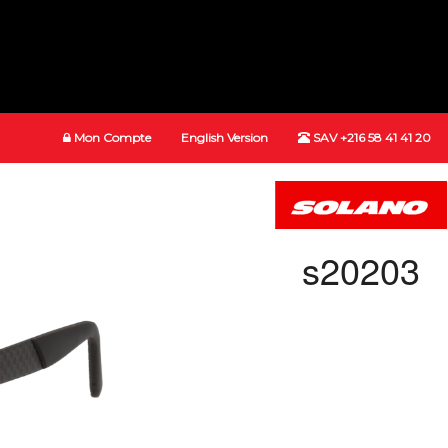
Mon Compte
English Version
SAV +216 58 41 41 20
s20203