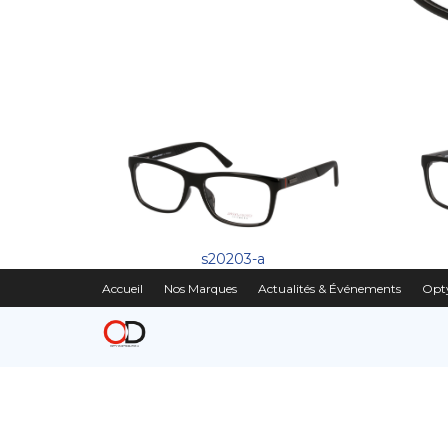
s20203-a
Accueil
Nos Marques
Actualités & Événements
Opty