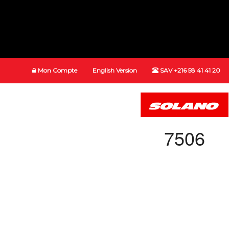
Mon Compte
English Version
SAV +216 58 41 41 20
7506