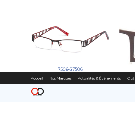
7506-S7506
Accueil
Nos Marques
Actualités & Événements
Opty