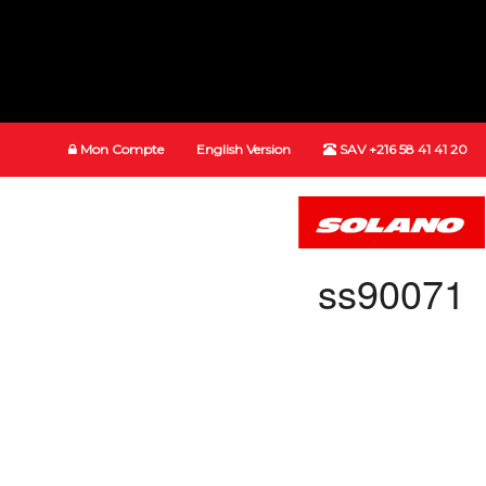
Mon Compte
English Version
SAV +216 58 41 41 20
ss90071