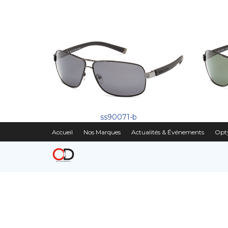
ss90071-b
Accueil
Nos Marques
Actualités & Événements
Opty