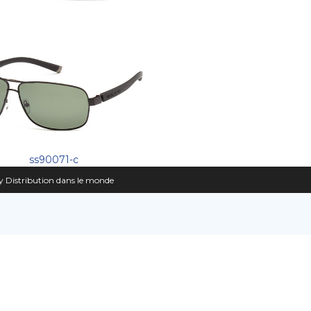
ss90071-c
 Distribution dans le monde