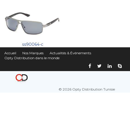
ss90064-c
Accueil
Nos Marques
Actualités & Événements
Opty Distribution dans le monde
© 2026 Opty Distribution Tunisie