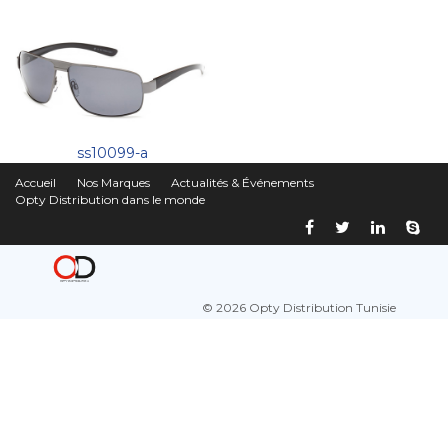
ss10099-a
Accueil
Nos Marques
Actualités & Événements
Opty Distribution dans le monde
© 2026 Opty Distribution Tunisie