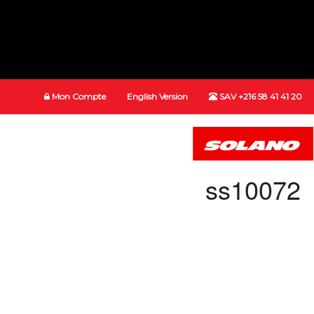
Mon Compte
English Version
SAV +216 58 41 41 20
ss10072