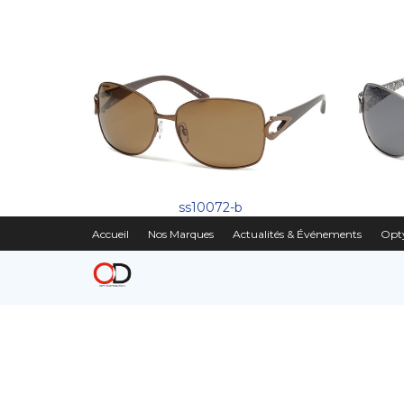
ss10072-b
Accueil
Nos Marques
Actualités & Événements
Opty