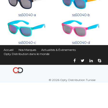
ss50040-a
ss50040-b
ss50040-c
ss50040-d
Accueil
Nos Marques
Actualités & Événements
Opty Distribution dans le monde
© 2026 Opty Distribution Tunisie