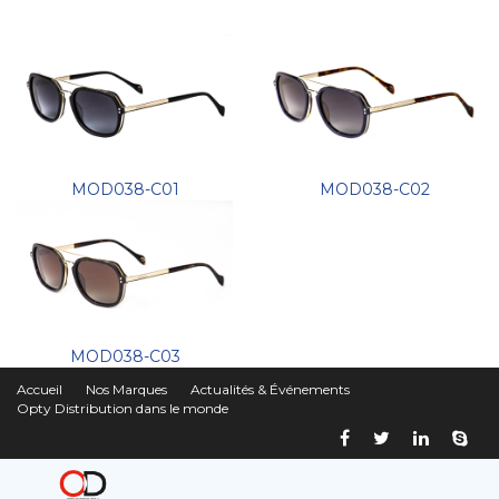
MOD038-C01
MOD038-C02
MOD038-C03
Accueil
Nos Marques
Actualités & Événements
Opty Distribution dans le monde