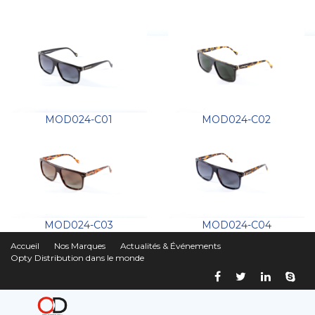
MOD024-C01
MOD024-C02
MOD024-C03
MOD024-C04
Accueil
Nos Marques
Actualités & Événements
Opty Distribution dans le monde