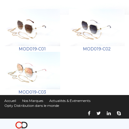
MOD019-C01
MOD019-C02
MOD019-C03
Accueil
Nos Marques
Actualités & Événements
Opty Distribution dans le monde