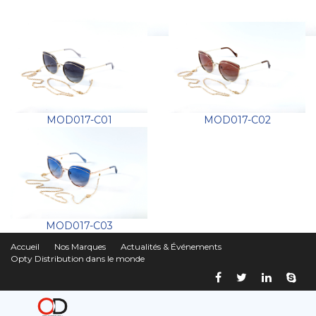
MOD017-C01
MOD017-C02
MOD017-C03
Accueil
Nos Marques
Actualités & Événements
Opty Distribution dans le monde