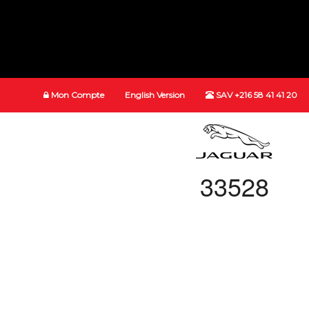
Mon Compte
English Version
SAV +216 58 41 41 20
33528