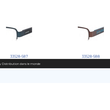
33528-587
33528-588
 Distribution dans le monde