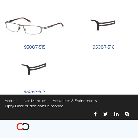
95087-515
95087-516
95087-517
Accueil
Nos Marques
Actualités & Événements
Opty Distribution dans le monde