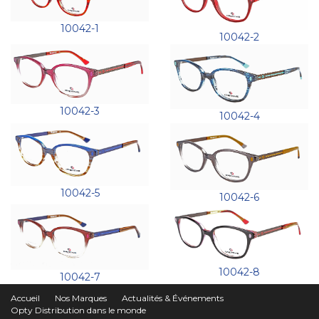
10042-1
10042-2
10042-3
10042-4
10042-5
10042-6
10042-8
10042-7
Accueil
Nos Marques
Actualités & Événements
Opty Distribution dans le monde