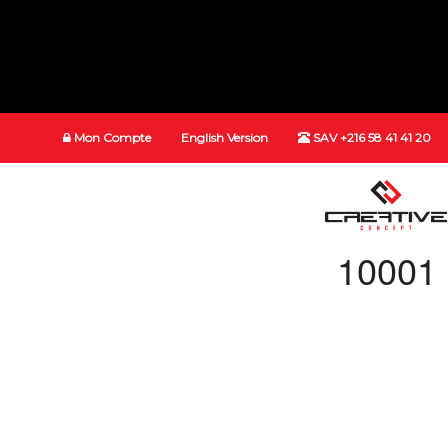
Mon Compte
English Version
SAV +216 58 41 41 20
10001