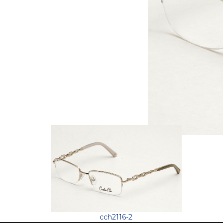
cch2116-2