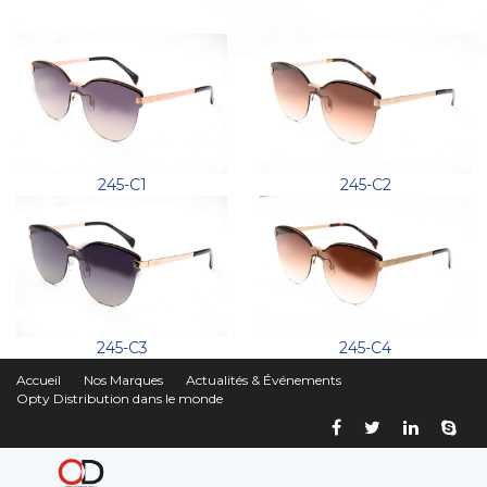
245-C1
245-C2
245-C3
245-C4
Accueil
Nos Marques
Actualités & Événements
Opty Distribution dans le monde