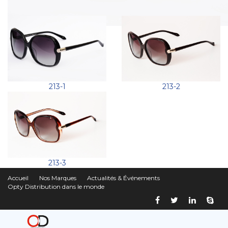
213-1
213-2
213-3
Accueil
Nos Marques
Actualités & Événements
Opty Distribution dans le monde