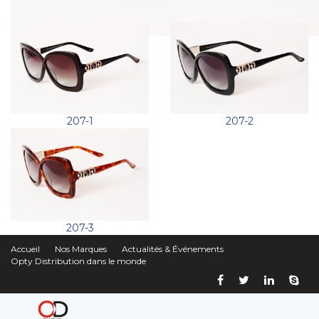
207-1
207-2
207-3
Accueil
Nos Marques
Actualités & Événements
Opty Distribution dans le monde