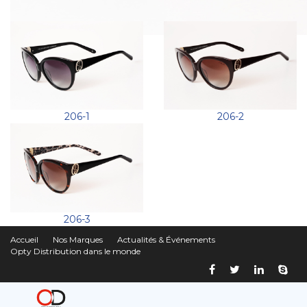
206-1
206-2
206-3
Accueil
Nos Marques
Actualités & Événements
Opty Distribution dans le monde