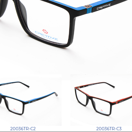
20036TR-C2
20036TR-C3